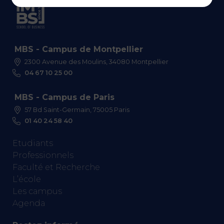
MBS - Campus de Montpellier
2300 Avenue des Moulins, 34080 Montpellier
04 67 10 25 00
MBS - Campus de Paris
57 Bd Saint-Germain, 75005 Paris
01 40 24 58 40
Etudiants
Professionnels
Faculté et Recherche
L’école
Les campus
Agenda