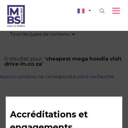
Tous les types de contenu
0 résultat pour "
cheapest mega hoodia visit
drive-in.co.za
"
Aucun contenu ne correspond à votre recherche.
Accréditations et
engagements