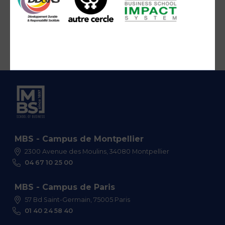
MBS - Campus de Montpellier
2300 Avenue des Moulins, 34080 Montpellier
04 67 10 25 00
MBS - Campus de Paris
57 Bd Saint-Germain, 75005 Paris
01 40 24 58 40