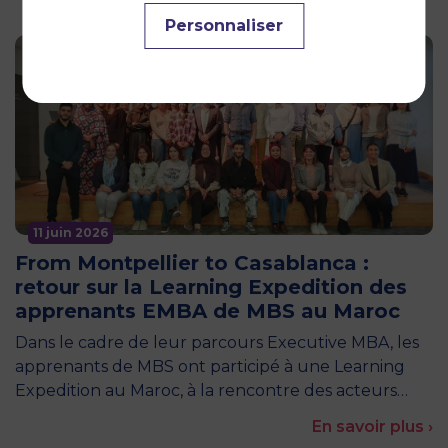
Personnaliser
11 juin 2026
From Montpellier to Casablanca :
retour sur la Learning Expedition des
apprenants EMBA de MBS au Maroc
Dans le cadre de leur parcours Executive MBA, les
apprenants de MBS ont participé à une Learning
Expedition au Maroc, à la rencontre des acteurs…
En savoir plus ›