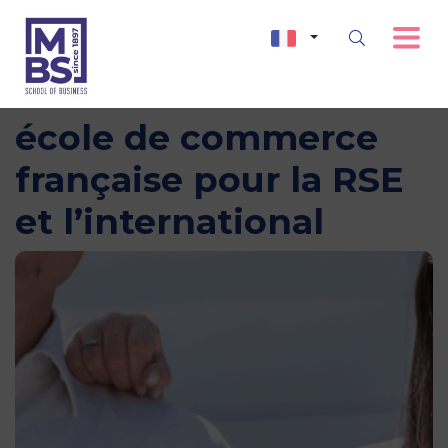
MBS : 10ᵉ meilleure
école de commerce
française pour la RSE
et l’international