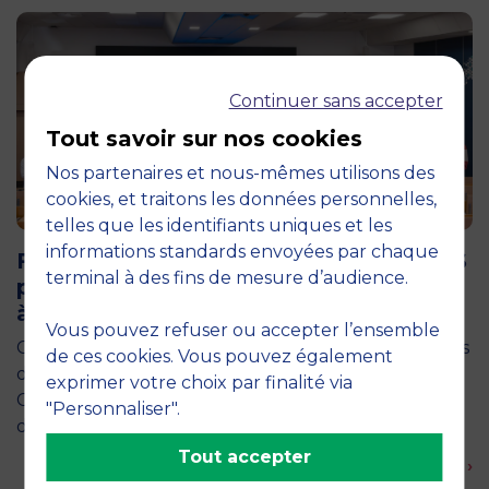
Continuer sans accepter
Tout savoir sur nos cookies
Nos partenaires et nous-mêmes utilisons des
cookies, et traitons les données personnelles,
telles que les identifiants uniques et les
11 juin 2026
informations standards envoyées par chaque
Future for Good : les étudiants de MBS
terminal à des fins de mesure d’audience.
plongent au cœur de l’entrepreneuriat
à impact à Varsovie
Vous pouvez refuser ou accepter l’ensemble
Comment entreprendre pour répondre aux grands
de ces cookies. Vous pouvez également
défis sociétaux et environnementaux de demain ?
exprimer votre choix par finalité via
C’est la question qu’ont explorée une vingtaine
"Personnaliser".
d’étudiants de deuxième année du…
Tout accepter
En savoir plus ›