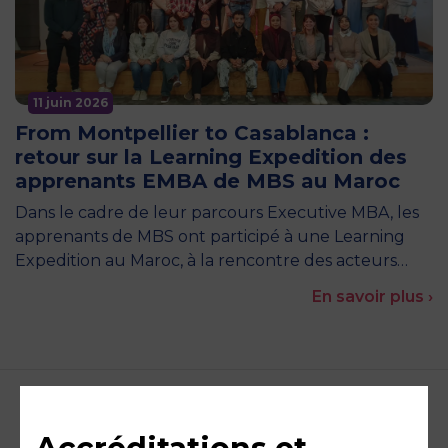
11 juin 2026
From Montpellier to Casablanca :
retour sur la Learning Expedition des
apprenants EMBA de MBS au Maroc
Dans le cadre de leur parcours Executive MBA, les
apprenants de MBS ont participé à une Learning
Expedition au Maroc, à la rencontre des acteurs…
En savoir plus ›