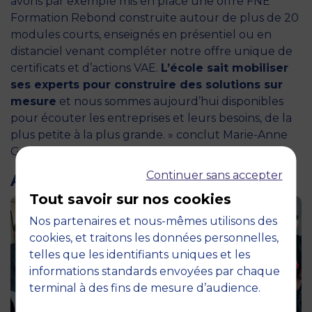
avons par exemple mis en place une offre FNE
Formation Rebond construite autour de plus de 20
modules courts, enseignés en présentiel ou en
distanciel venant compléter notre offre unique de
certificats et d’actions VAE.
L’école sait mobiliser
ses experts pour construire des solutions sur
mesure
et nous sommes aujourd’hui disponibles
pour écouter les entreprises et leurs besoins, de la
plus petite à la plus grande. » conclut Marie-Anne
Grondein, Directrice Commerciale Entreprises.
Continuer sans accepter
ARTICLES LIÉS
Tout savoir sur nos cookies
Nos partenaires et nous-mêmes utilisons des
cookies, et traitons les données personnelles,
telles que les identifiants uniques et les
informations standards envoyées par chaque
terminal à des fins de mesure d’audience.