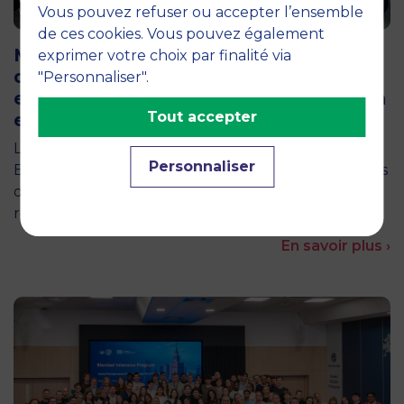
Vous pouvez refuser ou accepter l’ensemble
12 juin 2026
de ces cookies. Vous pouvez également
MBS accueille les jurys des Trophées
exprimer votre choix par finalité via
de l’Économie Numérique 2026 : un
"Personnaliser".
engagement au service de l’innovation
Tout accepter
en occitanie
La semaine dernière, le campus de MBS School of
Personnaliser
Business a ouvert ses portes aux jurys des Trophées
de l'Économie Numérique 2026, une compétition
régionale…
En savoir plus ›