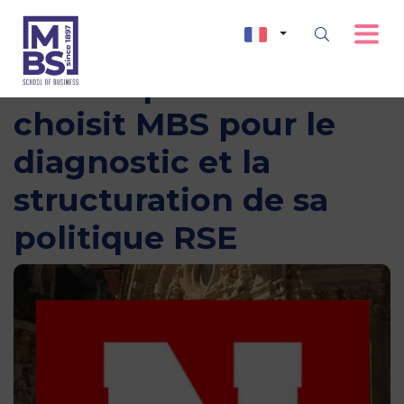
Le Groupe Nicollin
choisit MBS pour le
diagnostic et la
structuration de sa
politique RSE