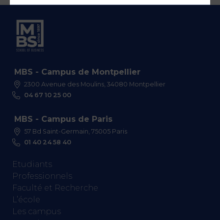
MBS - Campus de Montpellier
2300 Avenue des Moulins, 34080 Montpellier
04 67 10 25 00
MBS - Campus de Paris
57 Bd Saint-Germain, 75005 Paris
01 40 24 58 40
Etudiants
Professionnels
Faculté et Recherche
L’école
Les campus