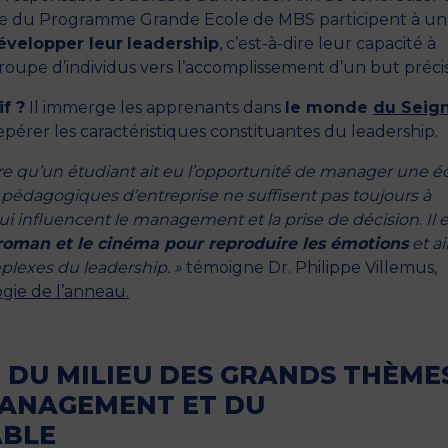
née du Programme Grande Ecole de MBS participent à un
évelopper leur
leadership
, c’est-à-dire leur capacité à
roupe d’individus vers l’accomplissement d’un but précis
if ?
Il immerge les apprenants dans
le monde
du Seig
 repérer les caractéristiques constituantes du leadership.
are qu’un étudiant ait eu l’opportunité de manager une 
cas pédagogiques d’entreprise ne suffisent pas toujours à
 qui influencent le management et la prise de décision
.
Il 
le roman et le cinéma pour reproduire les émotions
et ai
mplexes du leadership. »
témoigne Dr. Philippe Villemus,
ogie de l’anneau.
 DU MILIEU DES GRANDS THÈME
 MANAGEMENT ET DU
ABLE