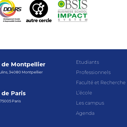
Etudiants
de Montpellier
Professionnels
lins, 34080 Montpellier
Faculté et Recherche
de Paris
L’école
 75005 Paris
Les campus
Agenda