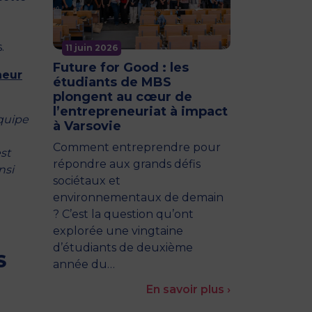
.
11 juin 2026
Future for Good : les
neur
étudiants de MBS
plongent au cœur de
l’entrepreneuriat à impact
équipe
à Varsovie
Comment entreprendre pour
est
répondre aux grands défis
nsi
sociétaux et
environnementaux de demain
? C’est la question qu’ont
explorée une vingtaine
d’étudiants de deuxième
S
année du…
En savoir plus ›