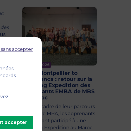
ec
des
us.
s
 sans accepter
nt le
terait
11 juin 2026
onnées
From Montpellier to
andards
Casablanca : retour sur la
Learning Expedition des
apprenants EMBA de MBS
a
uvez
au Maroc
tés
Dans le cadre de leur parcours
 de
Executive MBA, les apprenants
de MBS ont participé à une
t accepter
Learning Expedition au Maroc,