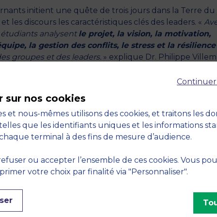
ernants initient une quête de trois jours dans la Terre du
t les discours les caractéristiques clés des leaders. «
Av
 étudiants analysent
le projet, la vision, la motivation,
uipe, la gestion des conflits, le stress et la résilience
des groupes et des leaders.
» explique Dr. Philippe Villem
 similitudes entre la fiction et la réalité, et de repérer de
Continuer
les. Par exemple, les étudiants assimilent assez rapideme
r sur nos cookies
du haut de sa tour, à un PDG et leader négatif qui souhai
c ses équipes.
»
s et nous-mêmes utilisons des cookies, et traitons les d
telles que les identifiants uniques et les informations st
permet notamment de développer le sens critique des
chaque terminal à des fins de mesure d’audience.
olitique et de la gestion environnementale
. «
De
trielle des Orques, tous les régimes sont représentés et l
efuser ou accepter l’ensemble de ces cookies. Vous po
Milieu créé des paysages de plus en plus arides et dévas
imer votre choix par finalité via "Personnaliser".
ssources par les Orques n’est motivée que par un
objectif
cise le professeur.
ser
Tou