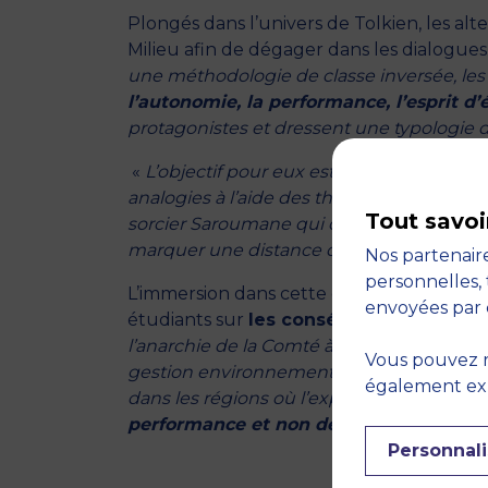
Plongés dans l’univers de Tolkien, les alt
Milieu afin de dégager dans les dialogues e
une méthodologie de classe inversée, les
l’autonomie, la performance, l’esprit d’éq
protagonistes et dressent une typologie 
«
L’objectif pour eux est de reconnaitre les
analogies à l’aide des théories managéria
Tout savoi
sorcier Saroumane qui dirige ses équipes 
marquer une distance d’informations ave
Nos partenaire
personnelles, 
L’immersion dans cette œuvre complète 
envoyées par 
étudiants sur
les conséquences de la p
l’anarchie de la Comté à la dictature indus
Vous pouvez r
gestion environnementale de la Terre du 
également expr
dans les régions où l’exploitation des re
performance et non de durabilité
.
» pré
Personnali