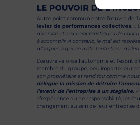
LE POUVOIR DE L’INCLU
Autre point commun entre l’œuvre de Tol
levier de performances collectives
. «
L
diversité et aux caractéristiques de chac
à accomplir. A contrario, le mal est rep
d’Orques à qui on a ôté toute trace d’ident
L’œuvre valorise l’autonomie et l’esprit d
membre du groupe, peu importe leur pos
son propriétaire et rend fou comme nous
délègue la mission de détruire l’anneau
l’avenir de l’entreprise à un stagiaire.
»
d’expérience ou de responsabilité, les é
changement au sein de leur entreprise d’