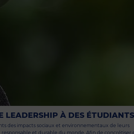
 LEADERSHIP À DES ÉTUDIANTS
nts des impacts sociaux et environnementaux de leurs
n responsable et durable du monde. Afin de concrétiser 