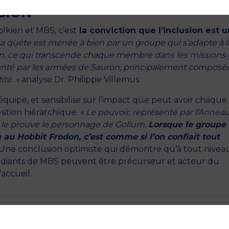
SION
kien et MBS, c’est
la conviction que l’inclusion est u
a quête est menée à bien par un groupe qui s’adapte à l
un, ce qui transcende chaque membre dans les missions q
résenté par les armées de Sauron, principalement composé
ité. »
analyse Dr. Philippe Villemus.
’équipe, et sensibilise sur l’impact que peut avoir chaque
ition hiérarchique.
« Le pouvoir, représenté par l’Anneau,
 le prouve le personnage de Gollum.
Lorsque le groupe
 au Hobbit Frodon, c’est comme si l’on confiait tout
Une conclusion optimiste qui démontre qu’à tout nivea
tudiants de MBS peuvent être précurseur et acteur du
accueil.