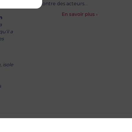
à la rencontre des acteurs…
En savoir plus ›
n
a
u’il a
es
 isole
u