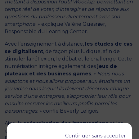
mettant à disposition l’outil Wooclap, permettant en
temps réel de voter, d’interagir et de répondre aux
questions du professeur directement avec son
smartphone.
» explique Valérie Guesnier,
Responsable du Learning Center.
Avec l’enseignement à distance,
les études de cas
se digitalisent
, de façon plus ludique, afin de
stimuler la réflexion, le débat et le challenge. Cette
numérisation intègre également des
jeux de
plateaux et des business games
. «
Nous nous
adaptons et nous allons proposer aux étudiants un
jeu vidéo dans lequel ils doivent découvrir chaque
service d’une entreprise, s’approprier leur rôle pour
ensuite recruter les meilleurs profils parmi les
personnages.
» confie Beverly Leligois.
Ainsi, la
scénarisation des interventions
et les
expériences ludiques se multiplient au sein de
Continuer sans accepter
l’enseignement. «
Avec l’Entrepreneurship Center