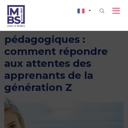
Innovations
pédagogiques :
comment répondre
aux attentes des
apprenants de la
génération Z