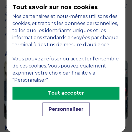
de MBS, nous avons créé une série de
Tout savoir sur nos cookies
podcasts
, qui
guide l’apprenant dans l’univers de
Nos partenaires et nous-mêmes utilisons des
l’entrepreneuriat, l’aide à trouver des idées et des
cookies, et traitons les données personnelles,
concepts innovants et créé un premier pont vers
telles que les identifiants uniques et les
l’incubateur de l’école où il sera accompagné.
»
informations standards envoyées par chaque
conclut Lina Manolova, Ingénieur pédagogique.
terminal à des fins de mesure d’audience.
ARTICLES LIÉS
Vous pouvez refuser ou accepter l’ensemble
de ces cookies. Vous pouvez également
exprimer votre choix par finalité via
"Personnaliser".
Tout accepter
Personnaliser
12 juin 2026
MBS accueille les jurys des Trophées