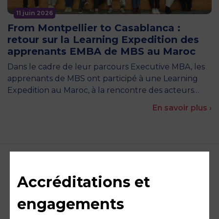
11 juin 2026
From Montpellier to Casablanca :
retour sur la Learning Expedition des
apprenants EMBA de MBS au Maroc
Dans le cadre de leur parcours Executive MBA, les
apprenants de MBS ont participé à une Learning
Expedition au Maroc, à la rencontre des acteurs…
En savoir plus ›
Accréditations et
engagements