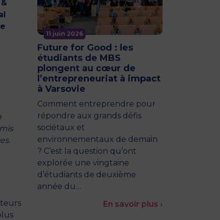
 &
al
e
11 juin 2026
Future for Good : les
étudiants de MBS
plongent au cœur de
l’entrepreneuriat à impact
à Varsovie
Comment entreprendre pour
répondre aux grands défis
n
sociétaux et
rmis
environnementaux de demain
es.
? C’est la question qu’ont
explorée une vingtaine
d’étudiants de deuxième
année du…
cteurs
En savoir plus ›
plus