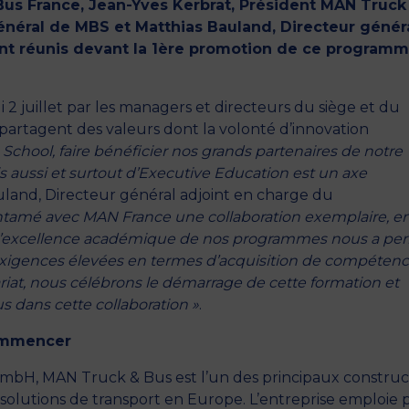
us France, Jean-Yves Kerbrat, Président MAN Truck
Général de MBS et Matthias Bauland, Directeur génér
t réunis devant la 1ère promotion de ce
programm
2 juillet par les managers et directeurs du siège et du
artagent des valeurs dont la volonté d’innovation
School, faire bénéficier nos grands partenaires de notre
aussi et surtout d’
Executive Education
est un axe
auland, Directeur général adjoint en charge du
ntamé avec MAN France une collaboration exemplaire, e
l’excellence académique de nos programmes nous a pe
exigences élevées en termes d’acquisition de compétenc
iat, nous célébrons le démarrage de cette formation et
us dans cette collaboration »
.
commencer
mbH, MAN Truck & Bus est l’un des principaux constru
e solutions de transport en Europe. L’entreprise emploie 