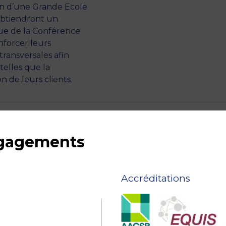
ion d’une Grande Ecole
 obtiendront un
e de la Conférence
enforcer leurs
transversales afin
elles que la
on de leurs clients.
ngagements
Accréditations