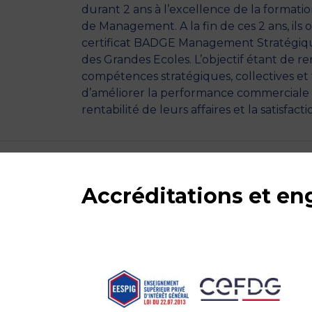
durant 2 ans à l’excellence de la format
de Management. A la fin de ces 2 ans, ils
certificat
BADGE Management Stratégiqu
des Grandes Ecoles
. L’objectif étant de r
compétences stratégiques, collectives et 
d’améliorer la performance commerciale t
rentabilité de leurs affaires et la satisfacti
Accréditations et e