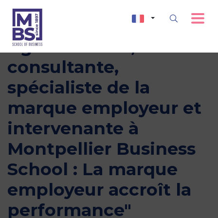
Agnès Duroni,
consultante,
spécialiste de la
marque employeur et
intervenante à
Montpellier Business
School : La marque
employeur accroît la
performance"