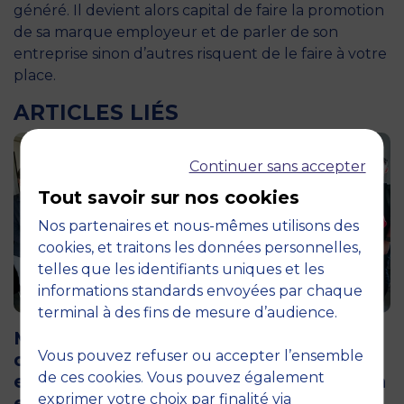
généré. Il devient alors capital de faire la promotion
de sa marque employeur et de parler de son
entreprise sinon d’autres risquent de le faire à votre
place.
ARTICLES LIÉS
Continuer sans accepter
Tout savoir sur nos cookies
Nos partenaires et nous-mêmes utilisons des
cookies, et traitons les données personnelles,
telles que les identifiants uniques et les
informations standards envoyées par chaque
12 juin 2026
terminal à des fins de mesure d’audience.
MBS accueille les jurys des Trophées
Vous pouvez refuser ou accepter l’ensemble
de l’Économie Numérique 2026 : un
de ces cookies. Vous pouvez également
engagement au service de l’innovation
exprimer votre choix par finalité via
en occitanie