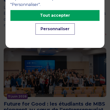
"Personnaliser".
La semaine dernière, le campus de MBS School of
Business a ouvert ses portes aux jurys des Trophées
Tout accepter
de l'Économie Numérique 2026, une compétition
régionale…
Personnaliser
En savoir plus ›
11 juin 2026
Future for Good : les étudiants de MBS
plongent au cœur de l’entrepreneuriat