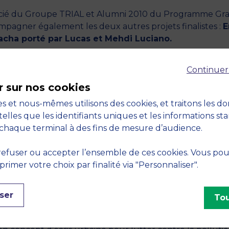
associé du Groupe TRIAL et Alumni 2010 du Programme Gr
mpagner également les deux autres projets finalistes :
E
cha porté par Lucas et Mehdi Luciano.
Continuer
ÉDITION DE L’ODD CHALLENGE ?
r sur nos cookies
s finalistes, quatre groupes sont parvenus à tirer leur ép
s et nous-mêmes utilisons des cookies, et traitons les d
é à ReClothe,
un dispositif de location de vêtements inn
telles que les identifiants uniques et les informations st
et artisans locaux qui pourront proposer leur création à l
chaque terminal à des fins de mesure d’audience.
nt. La longévité du vêtement sera ainsi garantie grâce 
ration, et également par l’usage des déchets de tissus de
efuser ou accepter l’ensemble de ces cookies. Vous po
e gagnant composé par
Teresa Lackner, Julie Anne Laure
imer votre choix par finalité via "Personnaliser".
e Lesot Garcia et Ying-Li Lien.
i les projets
« Re-Genesis »
(un centre de recherche dé
ser
Tou
ager »
(un dispositif de potager autonome qui s’autoré
sité au sein des foyers). Également récompensé : le pro