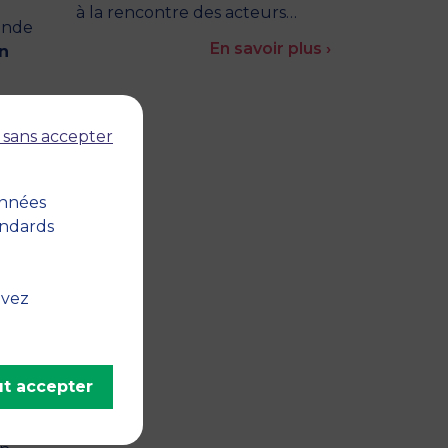
à la rencontre des acteurs…
ande
En savoir plus ›
n
 sans accepter
ingle
onnées
ovant.
andards
a
à un
uvez
nt,
dié à
t accepter
gule
jet