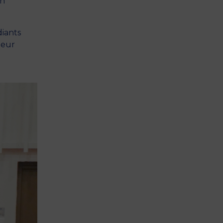
on
diants
leur
t