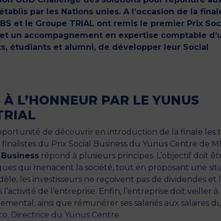
blis par les Nations unies. A l’occasion de la final
BS et le Groupe TRIAL ont remis le premier Prix Soc
 et un accompagnement en expertise comptable d’
s, étudiants et alumni, de développer leur Social
S À L’HONNEUR PAR LE YUNUS
TRIAL
portunité de découvrir en introduction de la finale les t
i finalistes du Prix Social Business du Yunus Centre de M
 Business
répond à plusieurs principes. L’objectif doit êt
ues qui menacent la société, tout en proposant une sit
èle, les investisseurs ne reçoivent pas de dividendes et 
’activité de l’entreprise. Enfin, l’entreprise doit veiller à
nemental, ainsi que rémunérer ses salariés aux salaires d
co, Directrice du Yunus Centre.