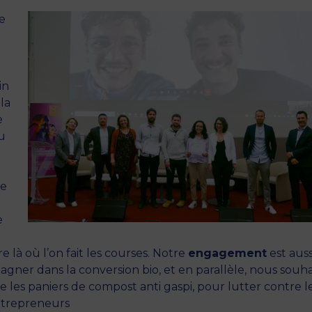
le
in
la
e
du
se
e
e là où l’on fait les courses. Notre
engagement
est auss
gner dans la conversion bio, et en parallèle, nous souh
 les paniers de compost anti gaspi, pour lutter contre l
entrepreneurs