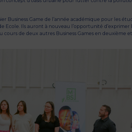
on concept d’oasis urbaine pour lutter contre la polluti
rnier Business Game de l’année académique pour les étu
Ecole. Ils auront à nouveau l’opportunité d’exprimer 
au cours de deux autres Business Games en deuxième e