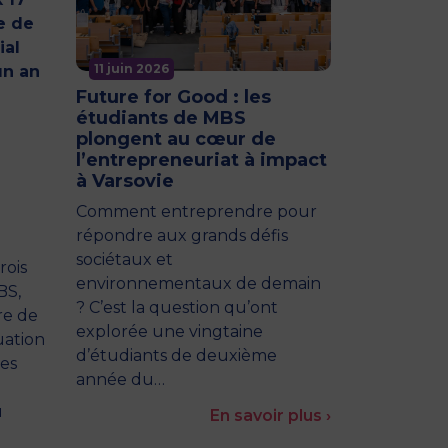
e de
ial
11 juin 2026
un an
Future for Good : les
étudiants de MBS
plongent au cœur de
l’entrepreneuriat à impact
à Varsovie
Comment entreprendre pour
répondre aux grands défis
sociétaux et
rois
environnementaux de demain
BS,
? C’est la question qu’ont
re de
explorée une vingtaine
uation
d’étudiants de deuxième
les
année du…
u
En savoir plus ›