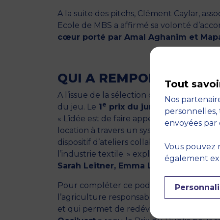
A la suite des pitchs, Clément Caylar, 
Ecole de MBS a affirmé sa volonté d’acco
cœur porté par Amal Aghanim et Mapa
E
QUI A REMPORTÉ LA 3
Tout savoi
A l’issue de la sélection des quinze projet
Nos partenaire
e
du jeu. Le
1
prix du jury a été décern
personnelles, 
« L’idée est de faire appel aux designers 
envoyées par 
location à travers un système d’abonneme
dispositif d’ateliers collaboratifs de répa
Vous pouvez r
l’industrie textile. » explique le group
également expr
Sarah Leitner, Emma Lesot Garcia, Juli
Pour compléter ce podium, le jury a chois
Personnali
l’agriculture responsable) et
« Mont-pot
et qui permet de redévelopper la biodiver