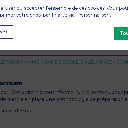
 épreuves écrites et orales. Pour ce faire, veuillez cont
efuser ou accepter l’ensemble de ces cookies. Vous po
imer votre choix par finalité via "Personnaliser".
ser
Tou
ntenant de nombreux outils, dont une présentation de 
cours !
LE PROGRAMME GRANDE ECOLE EN 2È ANNÉE - CO
ONCOURS
s par l’école visant à vous informer sur le contenu des ép
 de mettre en place une méthodologie de préparation et
aire ci-dessous