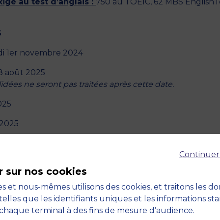
igé au test d’anglais :
750 au TOEIC, 62 MBS EnglishTe
S
di 1er novembre 2024
18 août 2025
dées ne seront pas traitées après cette date.
025
 2025
Continuer
r sur nos cookies
dès que votre dossier sera complet.
s et nous-mêmes utilisons des cookies, et traitons les d
telles que les identifiants uniques et les informations st
ayée, nous vous contacterons afin d’étudier votre dossi
chaque terminal à des fins de mesure d’audience.
possibles sur le programme.