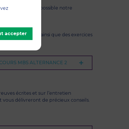
acter le plus tôt possible notre
uvez
t accepter
chaque épreuve ainsi que des exercices
NCOURS MBS ALTERNANCE 2
reuves écrites et sur l’entretien
 vous délivreront de précieux conseils.