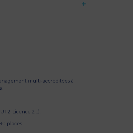
anagement multi-accréditées à
s.
UT2, Licence 2…).
0 places.