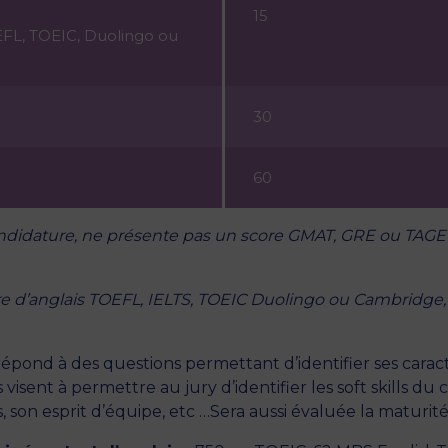
15
OEFL, TOEIC, Duolingo ou
30
60
andidature, ne présente pas un score GMAT, GRE ou TAGE 
re d’anglais TOEFL, IELTS, TOEIC Duolingo ou Cambridge
répond à des questions permettant d’identifier ses carac
 visent à permettre au jury d’identifier les soft skills d
s, son esprit d’équipe, etc …Sera aussi évaluée la maturit