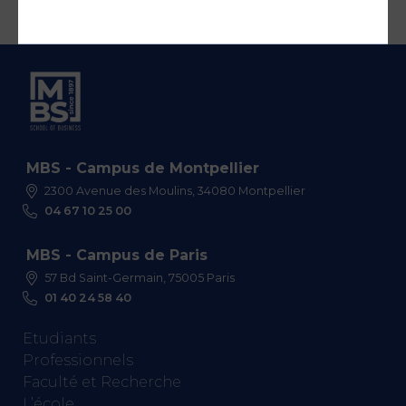
MBS - Campus de Montpellier
2300 Avenue des Moulins, 34080 Montpellier
04 67 10 25 00
MBS - Campus de Paris
57 Bd Saint-Germain, 75005 Paris
01 40 24 58 40
Etudiants
Professionnels
Faculté et Recherche
L’école