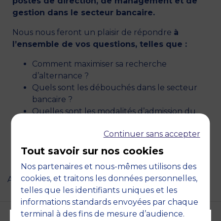
postes de direction, de management et de
gestion dans le secteur bancaire.
Nous nous feront un plaisir de répondre
à
l’ensemble de vos questions, telles que :
Comment maximiser sa recherche
d’alternance ?
Quels sont les débouchés dans le secteur
bancaire ?
Quelles sont les modalités d’admission du
MSc Management de la Banque ?
Continuer sans accepter
Nous contacter :
concours.pge@montpellier-
Tout savoir sur nos cookies
bs.com
Nos partenaires et nous-mêmes utilisons des
cookies, et traitons les données personnelles,
Aucun événement à venir.
telles que les identifiants uniques et les
informations standards envoyées par chaque
terminal à des fins de mesure d’audience.