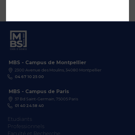
MBS - Campus de Montpellier
2300 Avenue des Moulins, 34080 Montpellier
04 67 10 25 00
MBS - Campus de Paris
57 Bd Saint-Germain, 75005 Paris
01 40 24 58 40
Etudiants
Professionnels
Faculté et Recherche