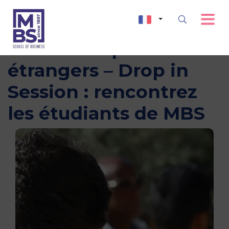
Webinar diplômes
étrangers – Drop in
Session : rencontrez
les étudiants de MBS