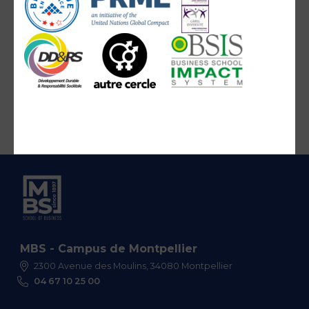
MBS - Campus de Montpellier
2300 Avenue des Moulins, 34080 Montpellier
04 67 10 25 00