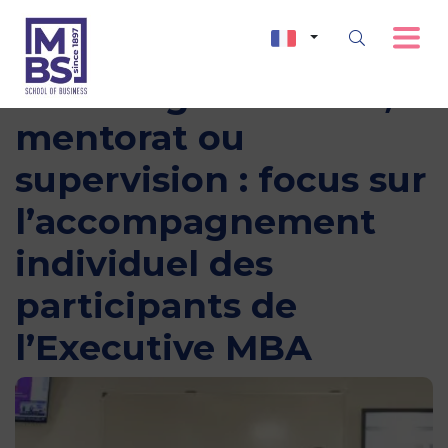
Coaching individuel,
mentorat ou
supervision : focus sur
l’accompagnement
individuel des
participants de
l’Executive MBA