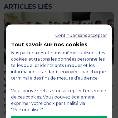
ARTICLES LIÉS
Continuer sans accepter
Tout savoir sur nos cookies
Nos partenaires et nous-mêmes utilisons des
cookies, et traitons les données personnelles,
12 juin 2026
telles que les identifiants uniques et les
MBS accueille les jurys des Trophées
informations standards envoyées par chaque
de l’Économie Numérique 2026 : un
terminal à des fins de mesure d’audience.
engagement au service de l’innovation
en occitanie
Vous pouvez refuser ou accepter l’ensemble
de ces cookies. Vous pouvez également
La semaine dernière, le campus de MBS School of
exprimer votre choix par finalité via
Business a ouvert ses portes aux jurys des Trophées
"Personnaliser".
de l'Économie Numérique 2026, une compétition