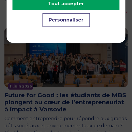
régionale…
Tout accepter
En savoir plus ›
Personnaliser
11 juin 2026
Future for Good : les étudiants de MBS
plongent au cœur de l’entrepreneuriat
à impact à Varsovie
Comment entreprendre pour répondre aux grands
défis sociétaux et environnementaux de demain ?