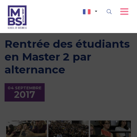
Rentrée des étudiants
en Master 2 par
alternance
04 SEPTEMBRE
2017