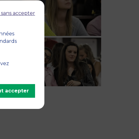
 sans accepter
onnées
andards
uvez
t accepter