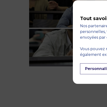
Tout savoi
Nos partenaire
personnelles, 
envoyées par 
Vous pouvez r
également expr
Personnali