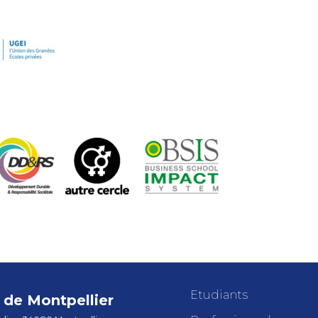
Etudiants
de Montpellier