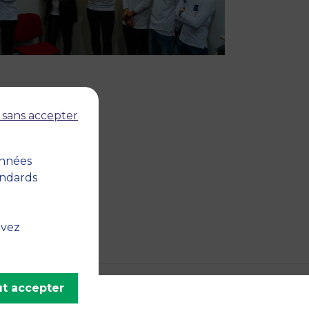
 sans accepter
onnées
andards
uvez
t accepter