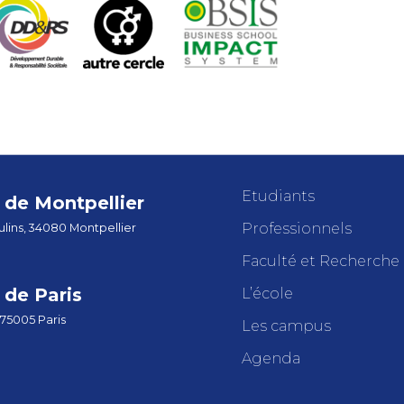
Etudiants
de Montpellier
Professionnels
lins, 34080 Montpellier
Faculté et Recherche
de Paris
L’école
 75005 Paris
Les campus
Agenda