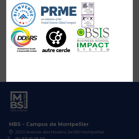
MBS - Campus de Montpellier
2300 Avenue des Moulins, 34080 Montpellier
04 67 10 25 00