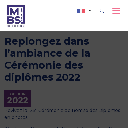
Replongez dans
l’ambiance de la
Cérémonie des
diplômes 2022
08 JUIN
2022
e
Revivez la 125
Cérémonie de Remise des Diplômes
en photos.