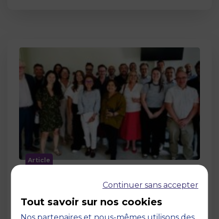
Article
MBS accueille les jurys des Trophées
Continuer sans accepter
de l’Économie Numérique 2026 : un
engagement au service de
Tout savoir sur nos cookies
l’innovation en occitanie
Nos partenaires et nous-mêmes utilisons des