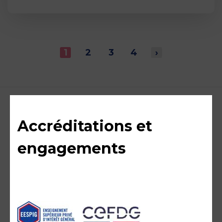
1
2
3
4
›
Accréditations et
engagements