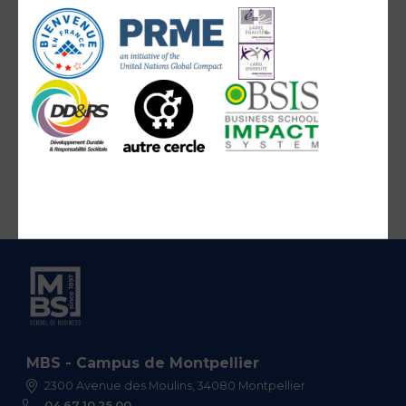
MBS - Campus de Montpellier
2300 Avenue des Moulins, 34080 Montpellier
04 67 10 25 00