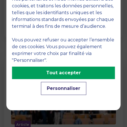
12 juin 2026
cookies, et traitons les données personnelles,
La semaine dernière, le campus de MBS
telles que les identifiants uniques et les
School of Business a ouvert ses portes aux
informations standards envoyées par chaque
jurys des Trophées …
terminal à des fins de mesure d’audience.
Vous pouvez refuser ou accepter l’ensemble
de ces cookies. Vous pouvez également
exprimer votre choix par finalité via
"Personnaliser".
Tout accepter
Personnaliser
Article