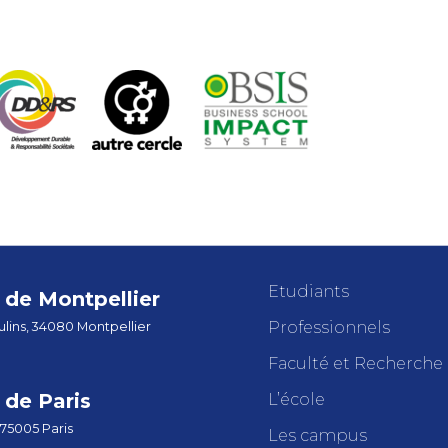
Etudiants
de Montpellier
Professionnels
lins, 34080 Montpellier
Faculté et Recherche
de Paris
L’école
 75005 Paris
Les campus