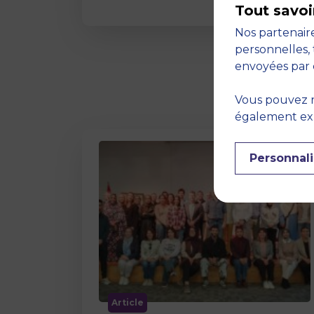
Tout savoi
Nos partenaire
personnelles, 
envoyées par 
Vous pouvez r
également expr
Personnali
Article