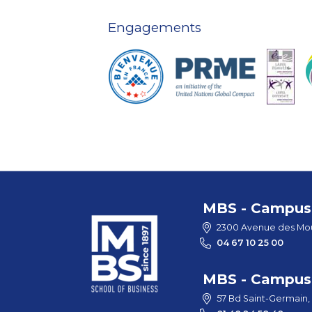
Engagements
MBS - Campus 
2300 Avenue des Mou
04 67 10 25 00
MBS - Campus 
57 Bd Saint-Germain,