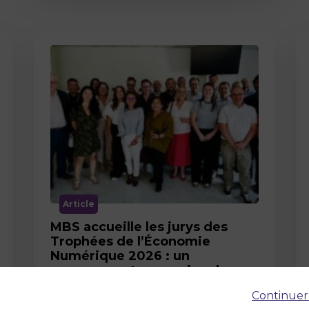
Article
MBS accueille les jurys des
Trophées de l’Économie
Numérique 2026 : un
engagement au service de
l’innovation en occitanie
Continuer
12 juin 2026