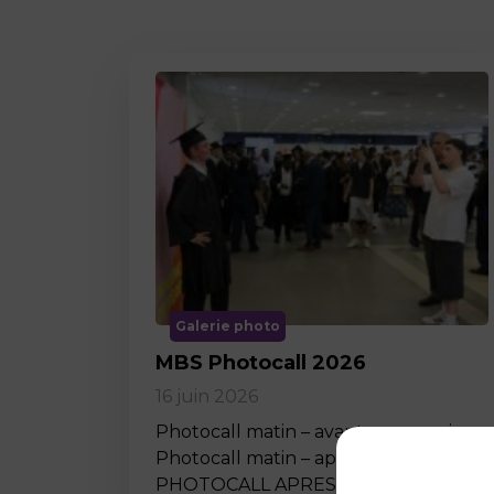
Galerie photo
MBS Photocall 2026
16 juin 2026
Photocall matin – avant ceremonie
Photocall matin – apres ceremonie
PHOTOCALL APRES MIDI…