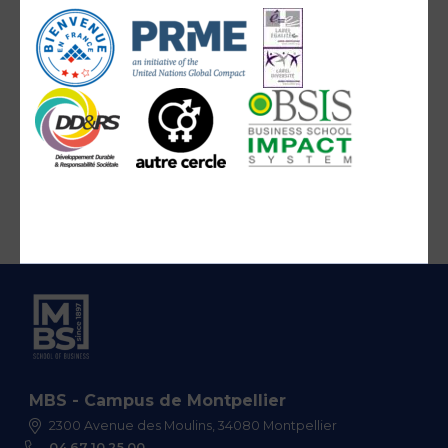
MBS - Campus de Montpellier
2300 Avenue des Moulins, 34080 Montpellier
04 67 10 25 00