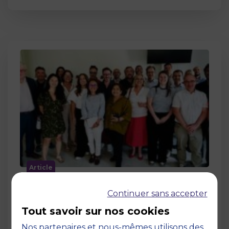
Article
MBS accueille les jurys des Trophées
Continuer sans accepter
de l’Économie Numérique 2026 : un
engagement au service de
Tout savoir sur nos cookies
l’innovation en occitanie
Nos partenaires et nous-mêmes utilisons des