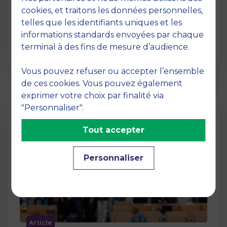
12 juin 2026
cookies, et traitons les données personnelles,
La semaine dernière, le campus de MBS
telles que les identifiants uniques et les
School of Business a ouvert ses portes aux
informations standards envoyées par chaque
jurys des Trophées …
terminal à des fins de mesure d’audience.
Vous pouvez refuser ou accepter l’ensemble
de ces cookies. Vous pouvez également
exprimer votre choix par finalité via
"Personnaliser".
Tout accepter
Personnaliser
Article