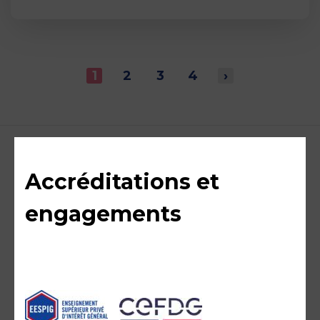
1
2
3
4
›
Accréditations et
engagements