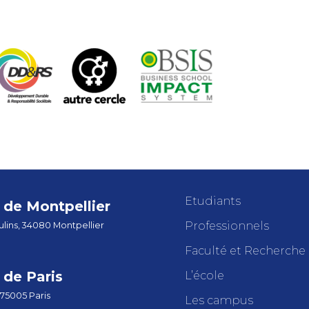
Etudiants
de Montpellier
Professionnels
lins, 34080 Montpellier
Faculté et Recherche
de Paris
L’école
 75005 Paris
Les campus