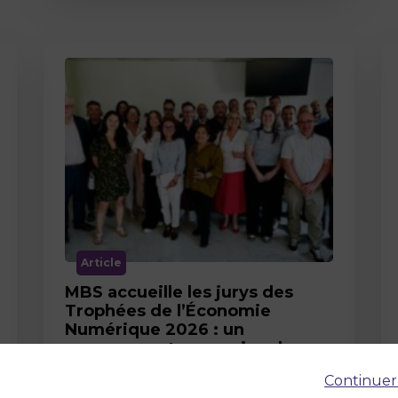
Article
MBS accueille les jurys des
Trophées de l’Économie
Numérique 2026 : un
engagement au service de
l’innovation en occitanie
Continuer
12 juin 2026