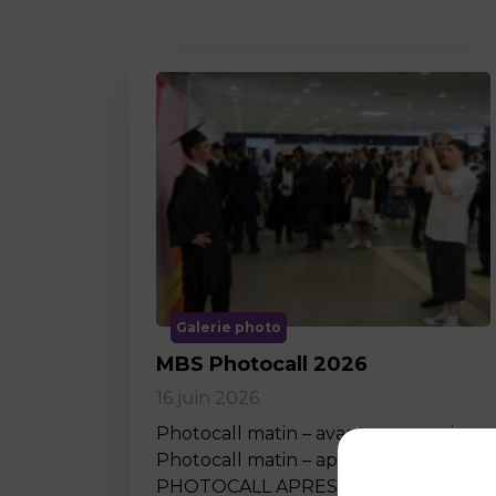
Galerie photo
MBS Photocall 2026
16 juin 2026
Photocall matin – avant ceremonie
Photocall matin – apres ceremonie
PHOTOCALL APRES MIDI…