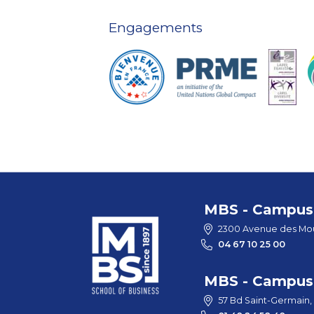
Engagements
MBS - Campus 
2300 Avenue des Mou
04 67 10 25 00
MBS - Campus 
57 Bd Saint-Germain,