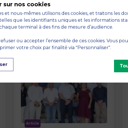
r sur nos cookies
La semaine dernière, le campus de
s et nous-mêmes utilisons des cookies, et traitons les d
MBS School of Business a ouvert ses
telles que les identifiants uniques et les informations st
portes aux jurys des Trophées …
chaque terminal à des fins de mesure d’audience.
efuser ou accepter l’ensemble de ces cookies. Vous po
imer votre choix par finalité via "Personnaliser".
ser
Tou
Article