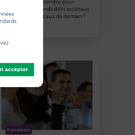
Comment entreprendre pour
répondre aux grands défis sociétaux
onnées
et environnementaux de demain ?
andards
C’est …
uvez
t accepter
Événement