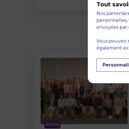
Tout savoi
Nos partenaire
personnelles, 
envoyées par 
Vous pouvez r
également expr
Personnali
Article