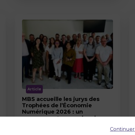
Article
MBS accueille les jurys des
Trophées de l’Économie
Numérique 2026 : un
engagement au service de
l’innovation en occitanie
Continuer
12 juin 2026