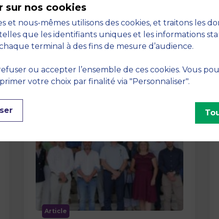
r sur nos cookies
La semaine dernière, le campus de
s et nous-mêmes utilisons des cookies, et traitons les d
MBS School of Business a ouvert ses
telles que les identifiants uniques et les informations st
portes aux jurys des Trophées …
chaque terminal à des fins de mesure d’audience.
efuser ou accepter l’ensemble de ces cookies. Vous po
imer votre choix par finalité via "Personnaliser".
ser
Tou
Article