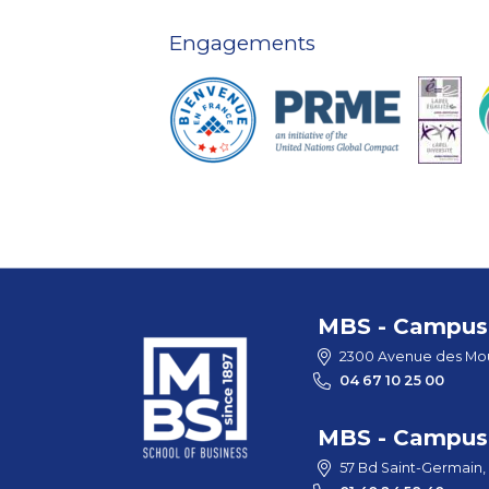
Engagements
MBS - Campus 
2300 Avenue des Mou
04 67 10 25 00
MBS - Campus 
57 Bd Saint-Germain,