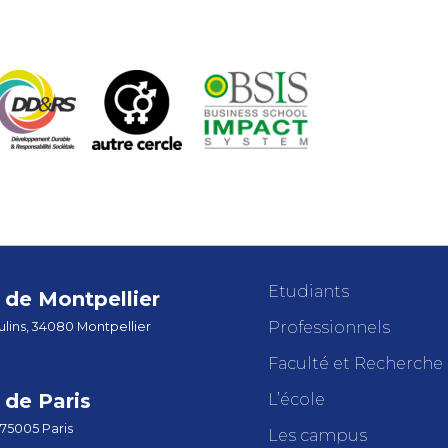
Etudiants
de Montpellier
Professionnels
lins, 34080 Montpellier
Faculté et Recherche
de Paris
L’école
 75005 Paris
Les campus