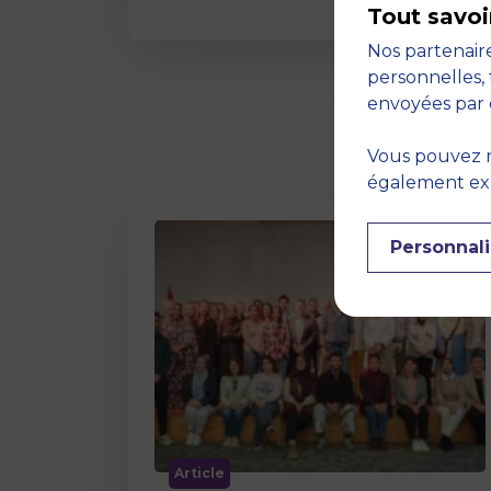
Tout savoi
Nos partenaire
personnelles, 
envoyées par 
Vous pouvez r
également expr
Personnali
Article