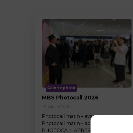
Galerie photo
MBS Photocall 2026
16 juin 2026
Photocall matin – avant ceremonie
Photocall matin – apres ceremonie
PHOTOCALL APRES MIDI…