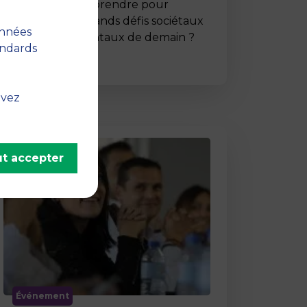
Comment entreprendre pour
répondre aux grands défis sociétaux
onnées
et environnementaux de demain ?
andards
C’est …
uvez
t accepter
Événement