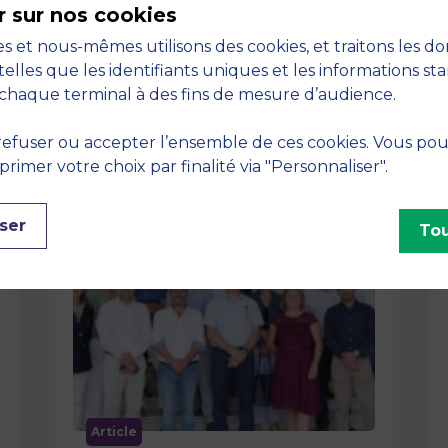
r sur nos cookies
La semaine dernière, le campus de
s et nous-mêmes utilisons des cookies, et traitons les d
MBS School of Business a ouvert ses
telles que les identifiants uniques et les informations st
portes aux jurys des Trophées …
chaque terminal à des fins de mesure d’audience.
efuser ou accepter l’ensemble de ces cookies. Vous po
imer votre choix par finalité via "Personnaliser".
ser
Tou
Article