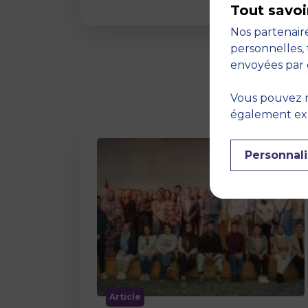
Tout savoi
Nos partenaire
personnelles, 
envoyées par 
Vous pouvez r
également expr
Personnali
Article