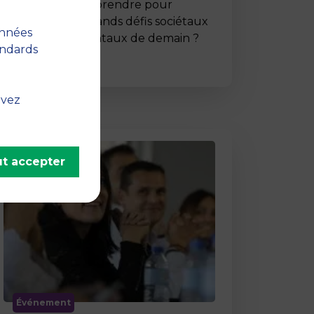
Comment entreprendre pour
répondre aux grands défis sociétaux
onnées
et environnementaux de demain ?
andards
C’est …
uvez
t accepter
Événement