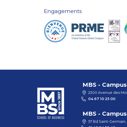
Engagements
MBS - Campus 
2300 Avenue des Mou
04 67 10 25 00
MBS - Campus 
57 Bd Saint-Germain,