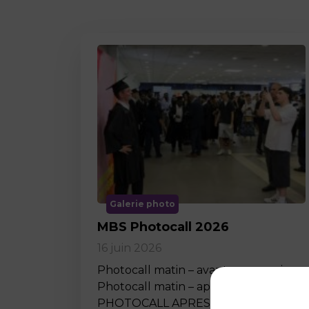
Galerie photo
MBS Photocall 2026
16 juin 2026
Photocall matin – avant ceremonie
Photocall matin – apres ceremonie
PHOTOCALL APRES MIDI…