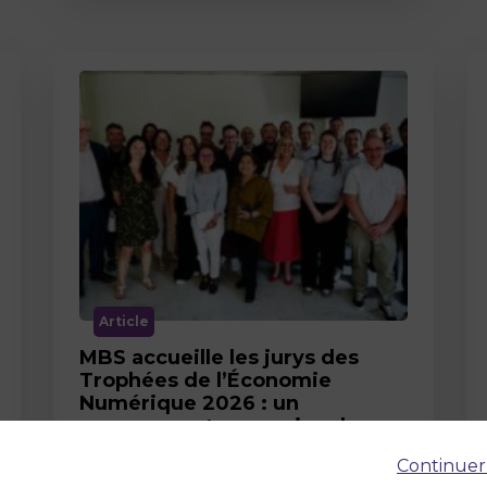
Article
MBS accueille les jurys des
Trophées de l’Économie
Numérique 2026 : un
engagement au service de
l’innovation en occitanie
Continuer
12 juin 2026