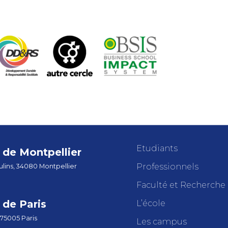
Etudiants
de Montpellier
Professionnels
lins, 34080 Montpellier
Faculté et Recherche
de Paris
L’école
 75005 Paris
Les campus