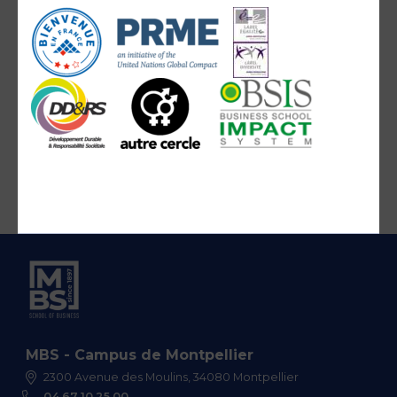
MBS - Campus de Montpellier
2300 Avenue des Moulins, 34080 Montpellier
04 67 10 25 00