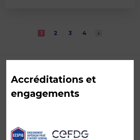
1
2
3
4
›
Accréditations et
engagements