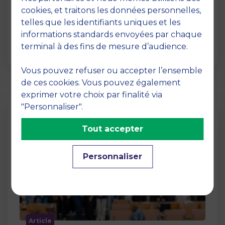
12 juin 2026
cookies, et traitons les données personnelles,
La semaine dernière, le campus de MBS
telles que les identifiants uniques et les
School of Business a ouvert ses portes aux
informations standards envoyées par chaque
jurys des Trophées …
terminal à des fins de mesure d’audience.
Vous pouvez refuser ou accepter l’ensemble
de ces cookies. Vous pouvez également
exprimer votre choix par finalité via
"Personnaliser".
Tout accepter
Personnaliser
Article