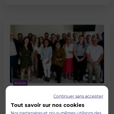
Article
MBS accueille les jurys des Trophées
Continuer sans accepter
de l’Économie Numérique 2026 : un
engagement au service de
Tout savoir sur nos cookies
l’innovation en occitanie
Nos partenaires et nous-mêmes utilisons des