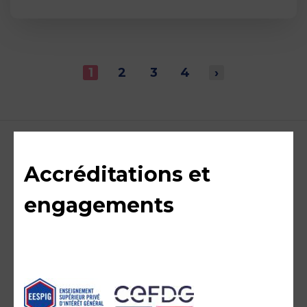
1
2
3
4
›
Accréditations et
engagements