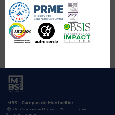
MBS - Campus de Montpellier
2300 Avenue des Moulins, 34080 Montpellier
04 67 10 25 00