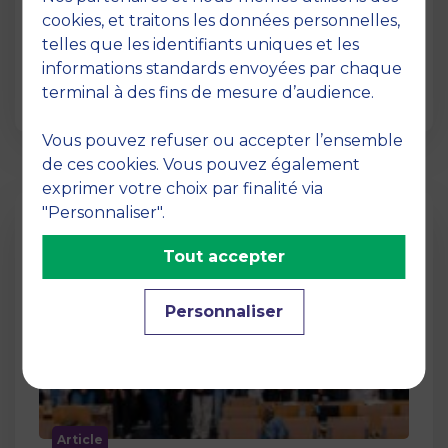
12 juin 2026
cookies, et traitons les données personnelles,
La semaine dernière, le campus de MBS
telles que les identifiants uniques et les
School of Business a ouvert ses portes aux
informations standards envoyées par chaque
jurys des Trophées …
terminal à des fins de mesure d’audience.
Vous pouvez refuser ou accepter l’ensemble
de ces cookies. Vous pouvez également
exprimer votre choix par finalité via
"Personnaliser".
Tout accepter
Personnaliser
Article