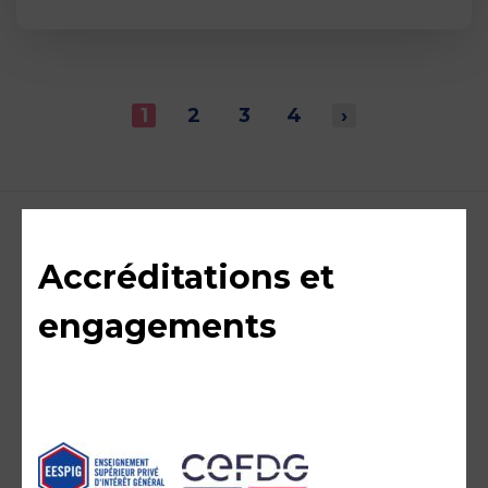
1
2
3
4
›
Accréditations et
engagements