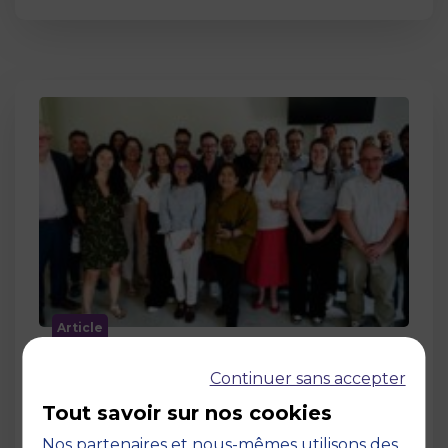
Article
MBS accueille les jurys des Trophées
Continuer sans accepter
de l’Économie Numérique 2026 : un
engagement au service de
Tout savoir sur nos cookies
l’innovation en occitanie
Nos partenaires et nous-mêmes utilisons des