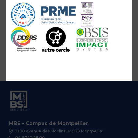
MBS - Campus de Montpellier
2300 Avenue des Moulins, 34080 Montpellier
04 67 10 25 00