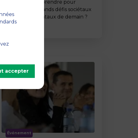
Comment entreprendre pour
répondre aux grands défis sociétaux
onnées
et environnementaux de demain ?
andards
C’est …
uvez
t accepter
Événement