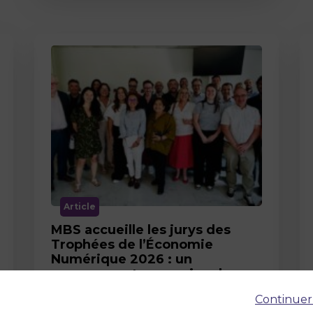
Article
MBS accueille les jurys des
Trophées de l’Économie
Numérique 2026 : un
engagement au service de
l’innovation en occitanie
Continuer
12 juin 2026