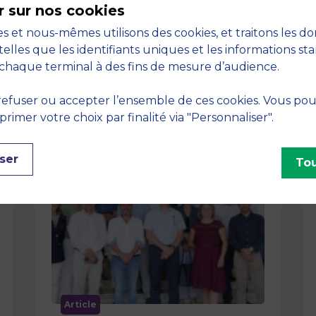
r sur nos cookies
La semaine dernière, le campus de
s et nous-mêmes utilisons des cookies, et traitons les d
MBS School of Business a ouvert ses
telles que les identifiants uniques et les informations st
portes aux jurys des Trophées …
chaque terminal à des fins de mesure d’audience.
efuser ou accepter l’ensemble de ces cookies. Vous po
imer votre choix par finalité via "Personnaliser".
ser
Tou
Article