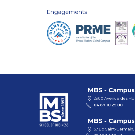
Engagements
MBS - Campus 
2300 Avenue des Mou
04 67 10 25 00
MBS - Campus 
57 Bd Saint-Germain,