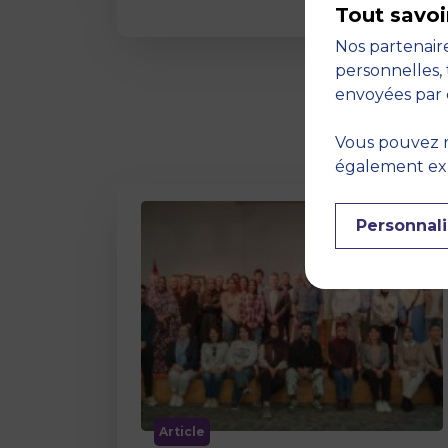
Tout savoi
Nos partenaire
personnelles, 
envoyées par 
Vous pouvez r
également expr
Personnali
Article