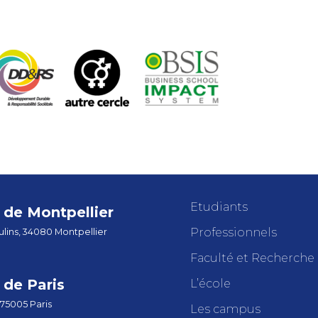
Etudiants
de Montpellier
Professionnels
lins, 34080 Montpellier
Faculté et Recherche
de Paris
L’école
 75005 Paris
Les campus