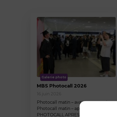
Galerie photo
MBS Photocall 2026
16 juin 2026
Photocall matin – avant ceremonie
Photocall matin – apres ceremonie
PHOTOCALL APRES MIDI…