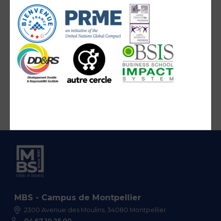
MBS - Campus de Montpellier
2300 Avenue des Moulins, 34080 Montpellier
04 67 10 25 00