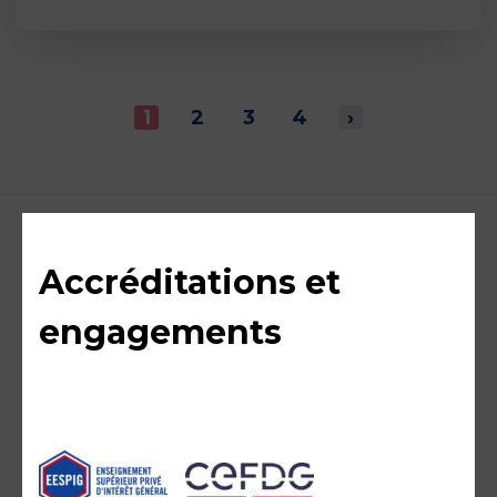
1
2
3
4
›
Accréditations et
engagements