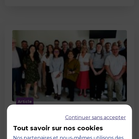
Article
MBS accueille les jurys des Trophées
Continuer sans accepter
de l’Économie Numérique 2026 : un
engagement au service de
Tout savoir sur nos cookies
l’innovation en occitanie
Nos partenaires et nous-mêmes utilisons des