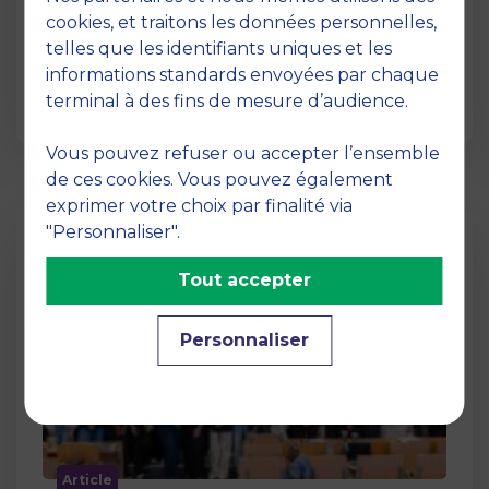
12 juin 2026
cookies, et traitons les données personnelles,
La semaine dernière, le campus de MBS
telles que les identifiants uniques et les
School of Business a ouvert ses portes aux
informations standards envoyées par chaque
jurys des Trophées …
terminal à des fins de mesure d’audience.
Vous pouvez refuser ou accepter l’ensemble
de ces cookies. Vous pouvez également
exprimer votre choix par finalité via
"Personnaliser".
Tout accepter
Personnaliser
Article