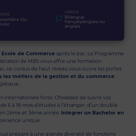
LANGUE
NTRÉE
Bilangue
ptembre Ou
français/anglais ou
nvier
anglais
e Ecole de Commerce
après le bac. Le Programme
istration de MBS vous offre une formation
bac, ce cursus de haut niveau vous ouvre les portes
us les métiers de la gestion et du commerce
:
gistique…
 internationale forte. Choisissez de suivre vos
 de 6 à 18 mois d’études à l’étranger, d’un double
e en 2ème et 3ème année.
Intégrer un Bachelor en
xpérience unique.
us prépare à une grande diversité de fonctions