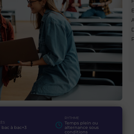
B
A
P
RYTHME
CÈS
Temps plein ou
 bac à bac+3
alternance sous
conditions