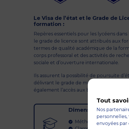
Le Visa de l’état et le Grade de Li
formation :
Repères essentiels pour les lycéens dans 
le grade de licence sont attribués aux f
termes de qualité académique de la form
corps professoral et des activités de rech
sociale et d’ouverture internationale.
Ils assurent la possibilité de poursuite d’é
délivrant le grade de master dans n’impo
également l’accès aux bourses et héberge
Tout savoi
Dimension académiq
Nos partenaire
personnelles, 
Méthode pédagogique 
envoyées par 
Classe "inversée" et ap