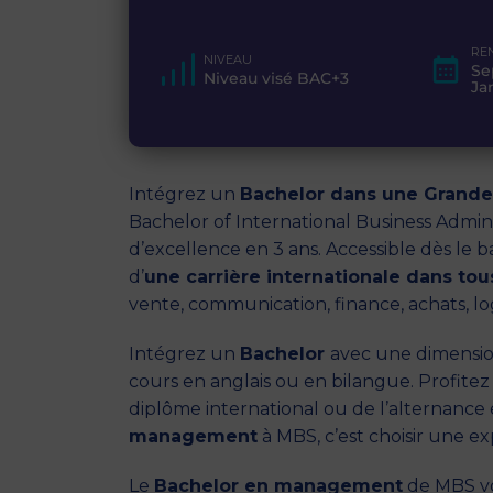
RE
NIVEAU
Se
Niveau visé BAC+3
Ja
Intégrez un
Bachelor dans une Grand
Bachelor of International Business Admin
d’excellence en 3 ans. Accessible dès le 
d’
une carrière internationale dans to
vente, communication, finance, achats, lo
Intégrez un
B
achelor
avec une dimension
cours en anglais ou en bilangue. Profitez
diplôme international ou de l’alternanc
management
à MBS, c’est choisir une e
Le
Bachelor en management
de MBS vo