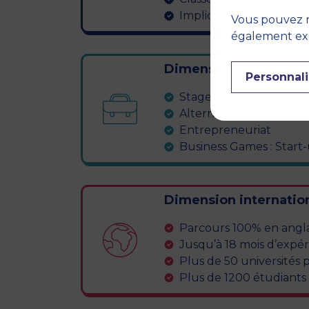
Implication, autonomie et
Vous pouvez r
également expr
Dimension profession
Personnali
Stages
Alternance
Entrepreneuriat
Business Games : Start
Dimension internation
Parcours 100% en angla
Jusqu’à 18 mois d’expér
Plus de 50 universités 
Plus de 1200 étudiants