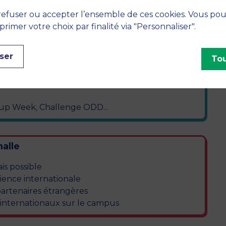
 esprit d’initiative
efuser ou accepter l’ensemble de ces cookies. Vous po
imer votre choix par finalité via "Personnaliser".
nelle
ser
Tou
-up Week, Challenge ODD...
alle
is possible
ience internationale
partenaires étrangères
 internationaux sur le campus