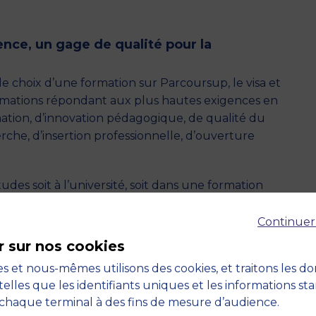
cence, un gage de qualité pour la
le choix d’une formation sur Parcoursup, le visa et
ormations répondant aux plus hautes exigences en
ation, d’innovation pédagogique, de qualité du
erche, d’insertion professionnelle, d’ouverture
tudes soit à l’université, soit dans une formation
rte quelle école de commerce. Ils garantissent
ments du Crous pour les étudiants éligibles.
Continuer
r sur nos cookies
ue
s et nous-mêmes utilisons des cookies, et traitons les d
telles que les identifiants uniques et les informations st
active
chaque terminal à des fins de mesure d’audience.
prentissage par l'expérience