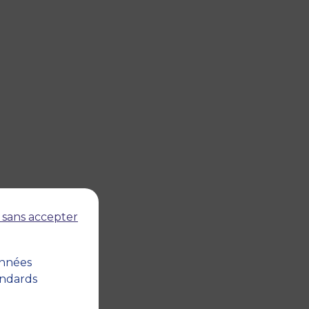
 sans accepter
onnées
andards