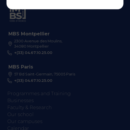
MBS Montpellier
2300 Avenue des Moulins,
34080 Montpellier
+(33) 04.67.10.25.00
MBS Paris
57 Bd Saint-Germain, 75005 Paris
+(33) 04.67.10.25.00
Programmes and Training
Businesses
Faculty & Research
Our school
Our campuses
Calendar