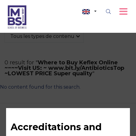
Tous les types de contenu
0 result for "
Where to Buy Keflex Online
~~~~Visit US: ~ www.bit.ly/AntibioticsTop
~LOWEST PRICE Super quality
"
No content found for this search.
Accreditations and