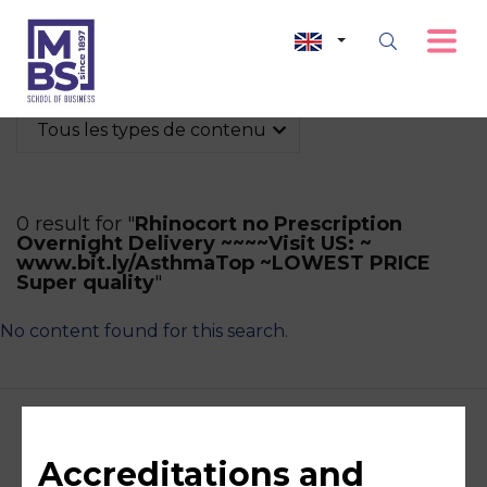
Tous les types de contenu
0 result for "
Rhinocort no Prescription
Overnight Delivery ~~~~Visit US: ~
www.bit.ly/AsthmaTop ~LOWEST PRICE
Super quality
"
No content found for this search.
Accreditations and