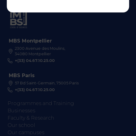
MBS Montpellier
2300 Avenue des Moulins,
34080 Montpellier
+(33) 04.67.10.25.00
MBS Paris
57 Bd Saint-Germain, 75005 Paris
+(33) 04.67.10.25.00
Programmes and Training
Businesses
Faculty & Research
Our school
Our campuses