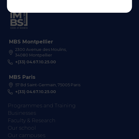
MBS Montpellier
2300 Avenue des Moulins,
34080 Montpellier
+(33) 04.67.10.25.00
MBS Paris
57 Bd Saint-Germain, 75005 Paris
+(33) 04.67.10.25.00
Programmes and Training
Businesses
Faculty & Research
Our school
Our campuses