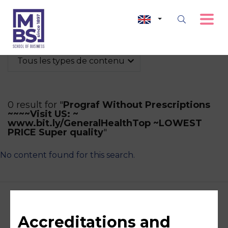
Tous les types de contenu
0 result for "
Prograf Without Prescriptions
~~~~Visit US: ~
www.bit.ly/GeneralHealthTop ~LOWEST
PRICE Super quality
"
No content found for this search.
Accreditations and