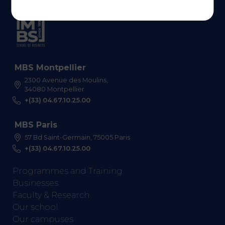
MBS Montpellier
2300 Avenue des Moulins,
34080 Montpellier
+(33) 04.67.10.25.00
MBS Paris
57 Bd Saint-Germain, 75005 Paris
+(33) 04.67.10.25.00
Programmes and Training
Businesses
Faculty & Research
Our school
Our campuses