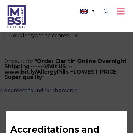
Tous les types de contenu
0 result for "
Order Claritin Online Overnight
Shipping ~~~~Visit US: ~
www.bit.ly/AllergyPills ~LOWEST PRICE
Super quality
"
No content found for this search.
Accreditations and