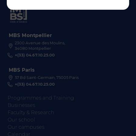
MBS Montpellier
2300 Avenue des Moulins,
34080 Montpellier
+(33) 04.67.10.25.00
MBS Paris
57 Bd Saint-Germain, 75005 Paris
+(33) 04.67.10.25.00
Programmes and Training
Businesses
Faculty & Research
Our school
Our campuses
Calendar