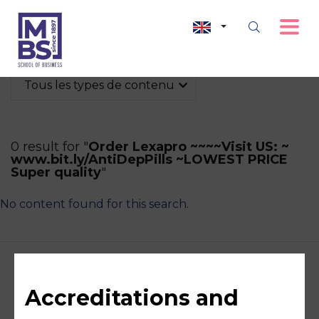
Tous les types de contenu
0 result for "
Order Lexapro ~~~~Visit US: ~
www.bit.ly/AntiDepPills ~LOWEST PRICE
Super quality
"
No content found for this search.
Accreditations and