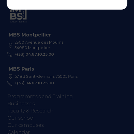
MBS Montpellier
2300 Avenue des Moulins,
34080 Montpellier
+(33) 04.67.10.25.00
MBS Paris
57 Bd Saint-Germain, 75005 Paris
+(33) 04.67.10.25.00
Programmes and Training
Businesses
Faculty & Research
Our school
Our campuses
Calendar