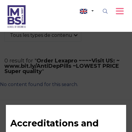
Tous les types de contenu
0 result for "
Order Lexapro ~~~~Visit US: ~
www.bit.ly/AntiDepPills ~LOWEST PRICE
Super quality
"
No content found for this search.
Accreditations and