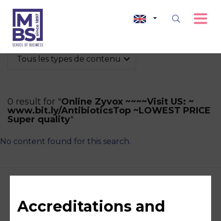
Tous les types de contenu
0 result for "
Online Zyvox ~~~~Visit US: ~
www.bit.ly/AntibioticsTop ~LOWEST PRICE
Super quality
"
No content found for this search.
Accreditations and