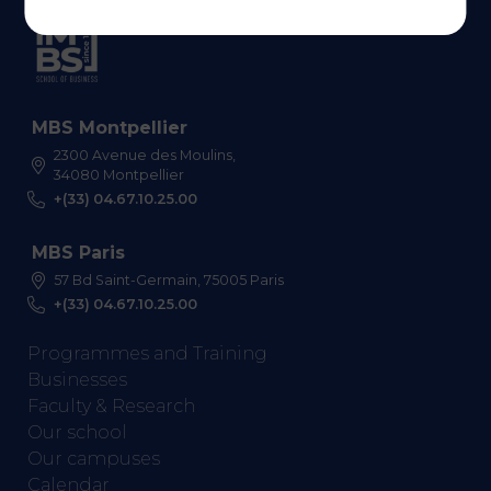
MBS Montpellier
2300 Avenue des Moulins,
34080 Montpellier
+(33) 04.67.10.25.00
MBS Paris
57 Bd Saint-Germain, 75005 Paris
+(33) 04.67.10.25.00
Programmes and Training
Businesses
Faculty & Research
Our school
Our campuses
Calendar