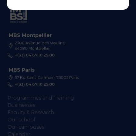
MBS Montpellier
2300 Avenue des Moulins,
34080 Montpellier
+(33) 04.67.10.25.00
MBS Paris
57 Bd Saint-Germain, 75005 Paris
+(33) 04.67.10.25.00
Programmes and Training
Businesses
Faculty & Research
Our school
Our campuses
Calendar