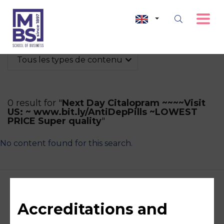
Tous les types de contenu
0 result for "
Next Day Citalopram ~~~~Visit
US: ~ www.bit.ly/AntiDepPills ~LOWEST
PRICE Super quality
"
No content found for this search.
Accreditations and