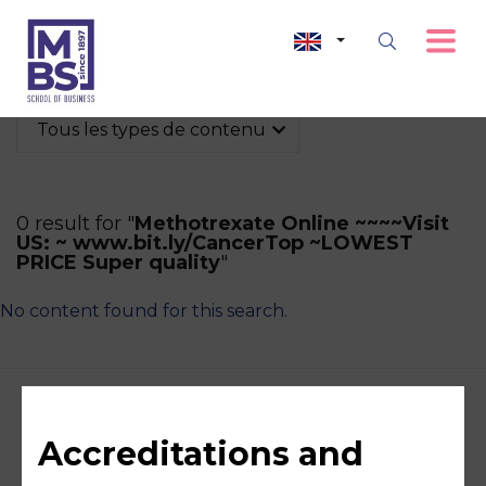
Tous les types de contenu
0 result for "
Methotrexate Online ~~~~Visit
US: ~ www.bit.ly/CancerTop ~LOWEST
PRICE Super quality
"
No content found for this search.
Accreditations and