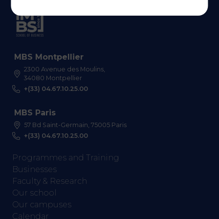
MBS Montpellier
2300 Avenue des Moulins,
34080 Montpellier
+(33) 04.67.10.25.00
MBS Paris
57 Bd Saint-Germain, 75005 Paris
+(33) 04.67.10.25.00
Programmes and Training
Businesses
Faculty & Research
Our school
Our campuses
Calendar