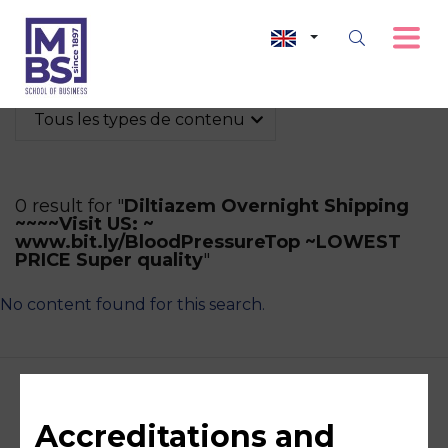
Tous les types de contenu
0 result for "
Diltiazem Overnight Shipping
~~~~Visit US: ~
www.bit.ly/BloodPressureTop ~LOWEST
PRICE Super quality
"
No content found for this search.
Accreditations and