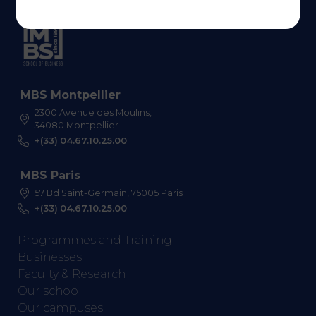
MBS Montpellier
2300 Avenue des Moulins,
34080 Montpellier
+(33) 04.67.10.25.00
MBS Paris
57 Bd Saint-Germain, 75005 Paris
+(33) 04.67.10.25.00
Programmes and Training
Businesses
Faculty & Research
Our school
Our campuses