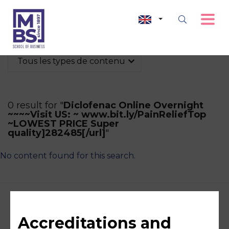
Tous les types de contenu
0 result for "
Diclofenac Online Overnight
~~~~Visit US: ~ www.bit.ly/PainReliefTop
~LOWEST PRICE Super
quality]282485[/url]
"
No content found for this search.
Accreditations and