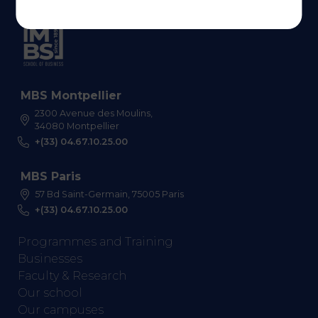
MBS Montpellier
2300 Avenue des Moulins,
34080 Montpellier
+(33) 04.67.10.25.00
MBS Paris
57 Bd Saint-Germain, 75005 Paris
+(33) 04.67.10.25.00
Programmes and Training
Businesses
Faculty & Research
Our school
Our campuses