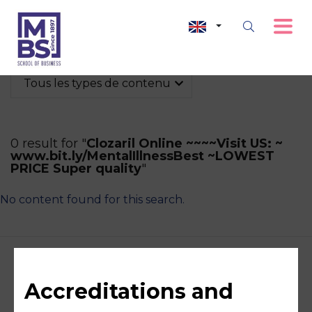
Tous les types de contenu
0 result for "
Clozaril Online ~~~~Visit US: ~
www.bit.ly/MentalIllnessBest ~LOWEST
PRICE Super quality
"
No content found for this search.
Accreditations and