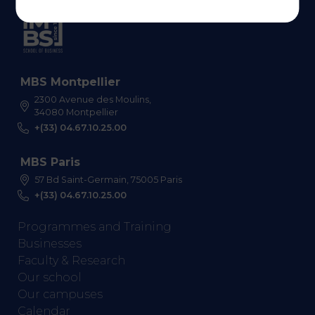
MBS Montpellier
2300 Avenue des Moulins,
34080 Montpellier
+(33) 04.67.10.25.00
MBS Paris
57 Bd Saint-Germain, 75005 Paris
+(33) 04.67.10.25.00
Programmes and Training
Businesses
Faculty & Research
Our school
Our campuses
Calendar