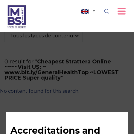
Tous les types de contenu
0 result for "
Cheapest Strattera Online
~~~~Visit US: ~
www.bit.ly/GeneralHealthTop ~LOWEST
PRICE Super quality
"
No content found for this search.
Accreditations and