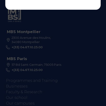
MBS Montpellier
2300 Avenue des Moulins,
34080 Montpellier
+(33) 04.67.10.25.00
MBS Paris
57 Bd Saint-Germain, 75005 Paris
+(33) 04.67.10.25.00
Programmes and Training
Businesses
Faculty & Research
Our school
Our campuses