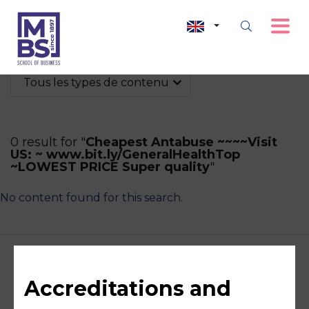
Tous les types de contenu
0 result for "
Cheapest Antabuse ~~~~Visit
US: ~ www.bit.ly/GeneralHealthTop
~LOWEST PRICE Super quality
"
No content found for this search.
Accreditations and