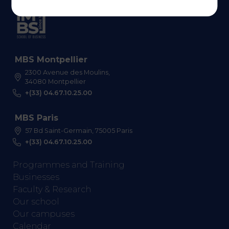
MBS Montpellier
2300 Avenue des Moulins,
34080 Montpellier
+(33) 04.67.10.25.00
MBS Paris
57 Bd Saint-Germain, 75005 Paris
+(33) 04.67.10.25.00
Programmes and Training
Businesses
Faculty & Research
Our school
Our campuses
Calendar