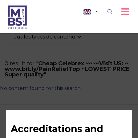
Tous les types de contenu
0 result for "
Cheap Celebrex ~~~~Visit US: ~
www.bit.ly/PainReliefTop ~LOWEST PRICE
Super quality
"
No content found for this search.
Accreditations and