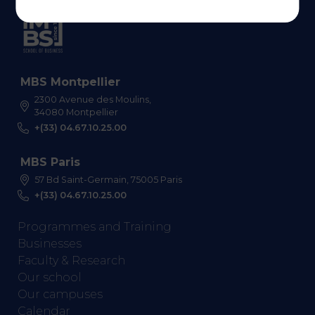
MBS Montpellier
2300 Avenue des Moulins,
34080 Montpellier
+(33) 04.67.10.25.00
MBS Paris
57 Bd Saint-Germain, 75005 Paris
+(33) 04.67.10.25.00
Programmes and Training
Businesses
Faculty & Research
Our school
Our campuses
Calendar