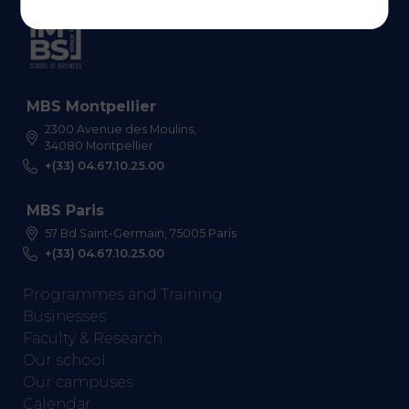
MBS Montpellier
2300 Avenue des Moulins,
34080 Montpellier
+(33) 04.67.10.25.00
MBS Paris
57 Bd Saint-Germain, 75005 Paris
+(33) 04.67.10.25.00
Programmes and Training
Businesses
Faculty & Research
Our school
Our campuses
Calendar