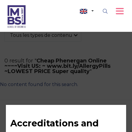
Tous les types de contenu
0 result for "
Cheap Phenergan Online
~~~~Visit US: ~ www.bit.ly/AllergyPills
~LOWEST PRICE Super quality
"
No content found for this search.
Accreditations and