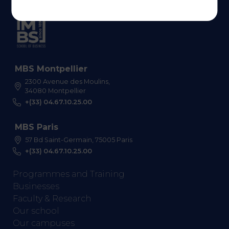
MBS Montpellier
2300 Avenue des Moulins,
34080 Montpellier
+(33) 04.67.10.25.00
MBS Paris
57 Bd Saint-Germain, 75005 Paris
+(33) 04.67.10.25.00
Programmes and Training
Businesses
Faculty & Research
Our school
Our campuses