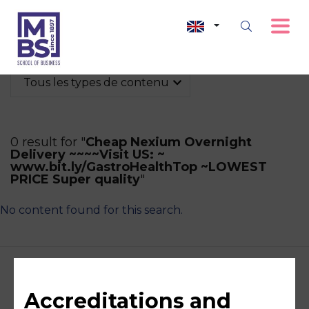
Tous les types de contenu
0 result for "
Cheap Nexium Overnight
Delivery ~~~~Visit US: ~
www.bit.ly/GastroHealthTop ~LOWEST
PRICE Super quality
"
No content found for this search.
Accreditations and