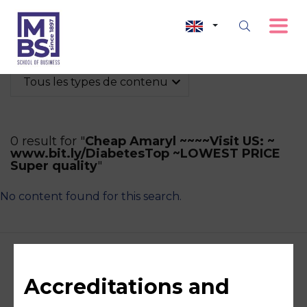
Tous les types de contenu
0 result for "
Cheap Amaryl ~~~~Visit US: ~
www.bit.ly/DiabetesTop ~LOWEST PRICE
Super quality
"
No content found for this search.
Accreditations and