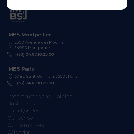
MBS Montpellier
2300 Avenue des Moulins,
34080 Montpellier
+(33) 04.67.10.25.00
MBS Paris
57 Bd Saint-Germain, 75005 Paris
+(33) 04.67.10.25.00
Programmes and Training
Businesses
Faculty & Research
Our school
Our campuses
Calendar