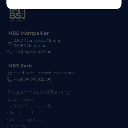
MBS Montpellier
2300 Avenue des Moulins,
34080 Montpellier
+(33) 04.67.10.25.00
MBS Paris
57 Bd Saint-Germain, 75005 Paris
+(33) 04.67.10.25.00
Programmes and Training
Businesses
Faculty & Research
Our school
Our campuses
Calendar