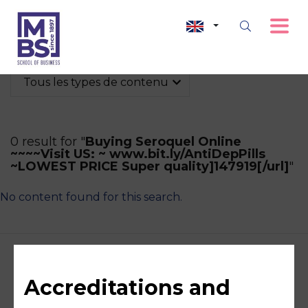
Tous les types de contenu
0 result for "
Buying Seroquel Online
~~~~Visit US: ~ www.bit.ly/AntiDepPills
~LOWEST PRICE Super quality]147919[/url]
"
No content found for this search.
Accreditations and