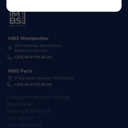
MBS Montpellier
2300 Avenue des Moulins,
34080 Montpellier
+(33) 04.67.10.25.00
MBS Paris
57 Bd Saint-Germain, 75005 Paris
+(33) 04.67.10.25.00
Programmes and Training
Businesses
Faculty & Research
Our school
Our campuses