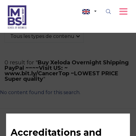
Tous les types de contenu
0 result for "
Buy Xeloda Overnight Shipping
PayPal ~~~~Visit US: ~
www.bit.ly/CancerTop ~LOWEST PRICE
Super quality
"
No content found for this search.
Accreditations and