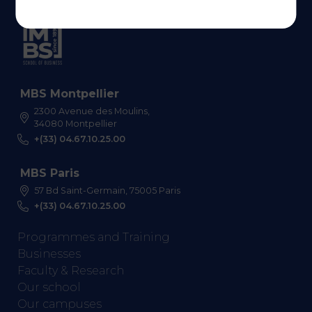
MBS Montpellier
2300 Avenue des Moulins,
34080 Montpellier
+(33) 04.67.10.25.00
MBS Paris
57 Bd Saint-Germain, 75005 Paris
+(33) 04.67.10.25.00
Programmes and Training
Businesses
Faculty & Research
Our school
Our campuses