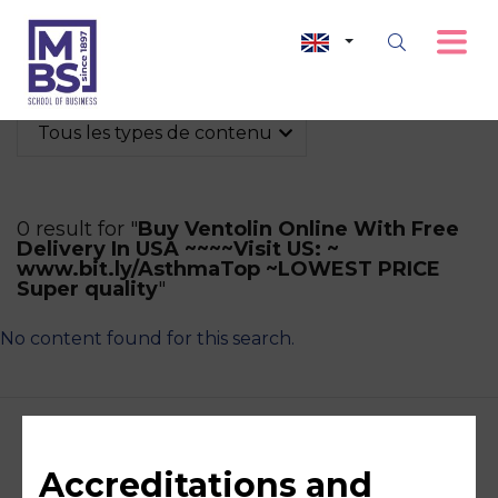
Tous les types de contenu
0 result for "
Buy Ventolin Online With Free
Delivery In USA ~~~~Visit US: ~
www.bit.ly/AsthmaTop ~LOWEST PRICE
Super quality
"
No content found for this search.
Accreditations and