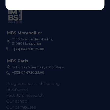
MBS Montpellier
2300 Avenue des Moulins,
34080 Montpellier
+(33) 04.67.10.25.00
MBS Paris
57 Bd Saint-Germain, 75005 Paris
+(33) 04.67.10.25.00
Programmes and Training
Businesses
Faculty & Research
Our school
Our campuses