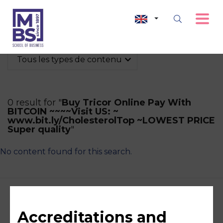
Tous les types de contenu
0 result for "
Buy Tricor Online Pay With
BITCOIN ~~~~Visit US: ~
www.bit.ly/CholesterolTop ~LOWEST PRICE
Super quality
"
No content found for this search.
Accreditations and